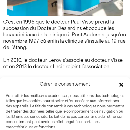
C’est en 1996 que le docteur Paul Visse prend la
succession du Docteur Desjardins et occupe les
locaux initiaux de la clinique à Pont Audemer jusqu’en
novembre 1997 où enfin la clinique s’installe au 19 rue
de l’étang.
En 2010, le docteur Leroy s’associe au docteur Visse
et en 2013 le docteur Lhoir rejoint l’association.
En novembre 2011 la deuxième antenne de la
Gérer le consentement
clinique, située à St Philbert sur Risle, dans la vallée
de la Risle, est ouverte.
Pour offrir les meilleures expériences, nous utilisons des technologies
telles que les cookies pour stocker et/ou accéder aux informations
Depuis, les vétérinaires et les assistantes qui
des appareils. Le fait de consentir à ces technologies nous permettra
composent l’équipe sont au service de vos animaux
de traiter des données telles que le comportement de navigation ou
les ID uniques sur ce site. Le fait de ne pas consentir ou de retirer son
sur les deux sites, Pont Audemer et Saint Philbert sur
consentement peut avoir un effet négatif sur certaines
Risle.
caractéristiques et fonctions.